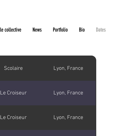
le collective
News
Portfolio
Bio
Dates
Scolaire
Lyon, France
Le Croiseur
Lyon, France
Le Croiseur
Lyon, France