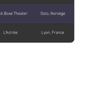
ck Boxe Theater
Oslo, Norvège
L'Astrée
Lyon, France