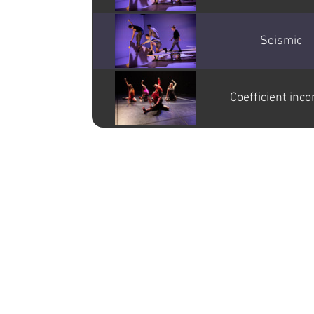
Seismic
Coefficient inc