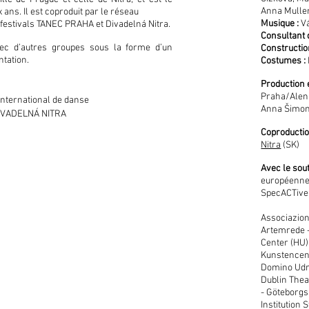
Anna Mulle
 ans. Il est coproduit par le réseau
Musique :
Vá
s festivals TANEC PRAHA et Divadelná Nitra.
Consultant 
avec d’autres groupes sous la forme d’un
Constructio
ntation.
Costumes :
Production e
Praha/Alena
international de danse
Anna Šimonč
 DIVADELNÁ NITRA
Coproductio
Nitra
(SK)
Avec le sou
européenne.
SpecACTive
Associazione
Artemrede -
Center (HU)
Kunstencent
Domino Udru
Dublin The
- Göteborgs 
Institution 