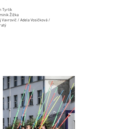
 Tyrlík
minik Žižka
j Vavrovič / Adela Vosičková /
ratý