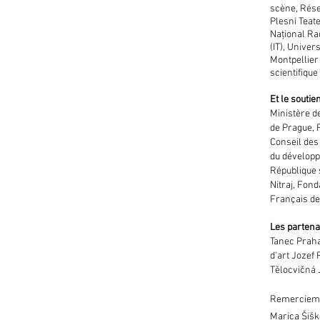
scène, Rése
Plesni Teate
Naţional Ra
(IT), Univer
Montpellier
scientifique
Et le soutien
Ministère de
de Prague, 
Conseil des
du développ
République 
Nitraj, Fonda
Français d
Les partena
Tanec Praha
d'art Jozef 
Tělocvičná 
Remerciem
Marica Šišk