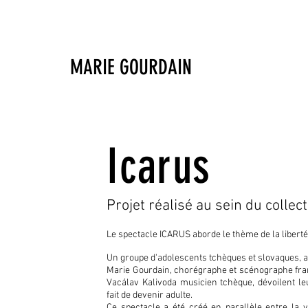
MARIE GOURDAIN
Icarus
Projet réalisé au sein du collect
Le spectacle ICARUS aborde le thème de la liberté
Un groupe d'adolescents tchèques et slovaques, a
Marie Gourdain, chorégraphe et scénographe fra
Vacálav Kalivoda musicien tchèque, dévoilent le
fait de devenir adulte.
Ce spectacle a été créé en parallèle entre la vi