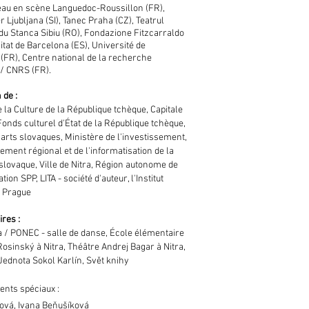
au en scène Languedoc-Roussillon (FR),
r Ljubljana (SI), Tanec Praha (CZ), Teatrul
du Stanca Sibiu (RO), Fondazione Fitzcarraldo
sitat de Barcelona (ES), Université de
 (FR), Centre national de la recherche
 / CNRS (FR).
 de :
 la Culture de la République tchèque, Capitale
Fonds culturel d'État de la République tchèque,
 arts slovaques, Ministère de l'investissement,
ement régional et de l'informatisation de la
slovaque, Ville de Nitra, Région autonome de
tion SPP, LITA - société d'auteur, l'Institut
e Prague
ires :
 / PONEC - salle de danse, École élémentaire
Rosinský à Nitra, Théâtre Andrej Bagar à Nitra,
Jednota Sokol Karlín, Svět knihy
ents
spéciaux :
ová, Ivana Beňušíková