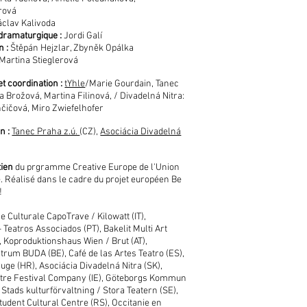
rová
clav Kalivoda
dramaturgique :
Jordi Galí
n :
Štěpán Hejzlar, Zbyněk Opálka
Martina Stieglerová
t coordination :
tYhle
/Marie Gourdain, Tanec
 Brožová, Martina Filinová, / Divadelná Nitra:
ičová, Miro Zwiefelhofer
n :
Tanec Praha z.ú.
(CZ),
Asociácia Divadelná
tien
du prgramme Creative Europe de l'Union
 Réalisé dans le cadre du projet européen
Be
!
 Culturale CapoTrave / Kilowatt (IT),
 Teatros Associados (PT), Bakelit Multi Art
, Koproduktionshaus Wien / Brut (AT),
rum BUDA (BE), Café de las Artes Teatro (ES),
ge (HR), Asociácia Divadelná Nitra (SK),
atre Festival Company (IE), Göteborgs Kommun
Stads kulturförvaltning / Stora Teatern (SE),
Student Cultural Centre (RS), Occitanie en