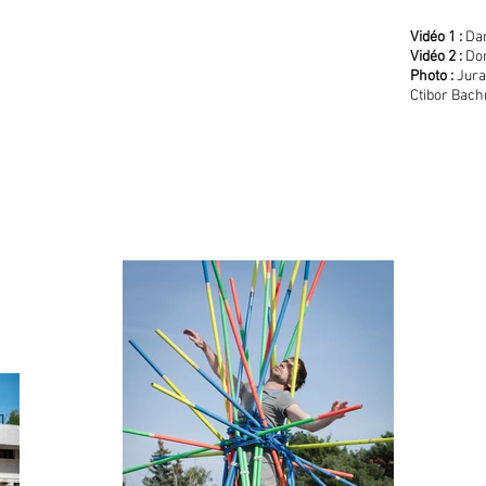
Vidé
o 1 :
Dan
Vidéo 2 :
Do
Photo :
Jura
Ctibor Bach