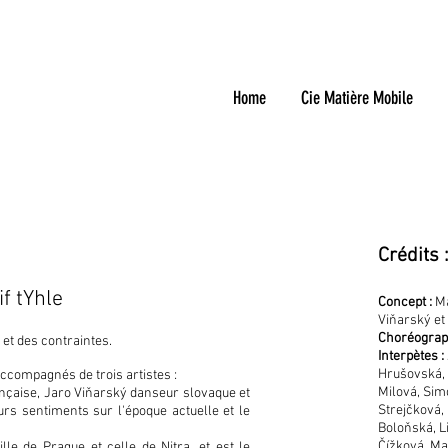
Home
Cie Matière Mobile
Crédits 
if tYhle
Concept :
Ma
Viňarský et
Choréograph
 et des contraintes.
Interpètes :
Hrušovská,
ccompagnés de trois artistes :
Milová, Sim
nçaise,
Jaro Viňarský danseur slovaque et
Strejčková,
urs sentiments sur l'époque actuelle et le
Boloňská, L
Čížková, Ma
lle de Prague et celle de Nitra, et est le