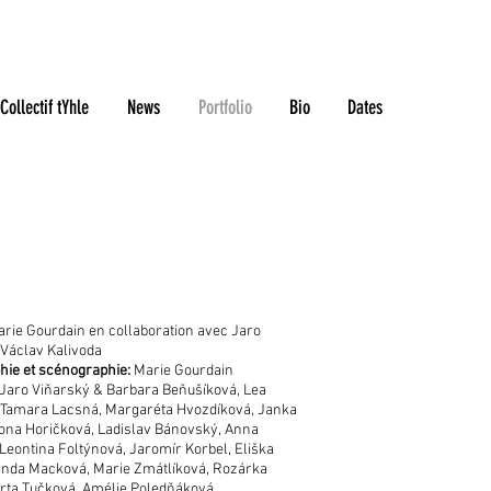
Collectif tYhle
News
Portfolio
Bio
Dates
:
rie Gourdain en collaboration avec Jaro
 Václav Kalivoda
ie et scénographie:
Marie Gourdain
Jaro Viňarský & Barbara Beňušíková, Lea
 Tamara Lacsná, Margaréta Hvozdíková, Janka
ona Horičková, Ladislav Bánovský, Anna
 Leontina Foltýnová, Jaromír Korbel, Eliška
inda Macková, Marie Zmátlíková, Rozárka
rta Tučková, Amélie Poledňáková,